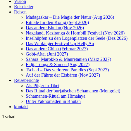
Vision
Reiseleiter
Reisen
Madagaskar – Die Magie der Natur (Aug 2026)
Rituale für den König (Sept 2026)
Das andere Bhutan (Nov 2026)
Nagaland, Kaziranga & Hornbill Festival (Nov 2026)
Inselhüpfen zu den Logenplätzen der Seele (Dez 2026)
Das Winkinger Festival Up Helly Aa
Das andere China (Februar 2027)
Gobi-Altai (Juni 2027)
Sahara -Marokko & Mauretanien (März 2027)
Fidji, Tonga & Samoa (Aug 2027)
Tschad – Das verlorene Paradies (Sept 2027)
Auf der Fährte der Eisbären (Nov 2027)
Reiseberichte
Als Pilger in Tibet
Das Ritual der burjatischen Schamanen (Mongolei)
Schamanen-Ritual am Himalaya
Unter Yaknomaden in Bhutan
kontakt
Tschad