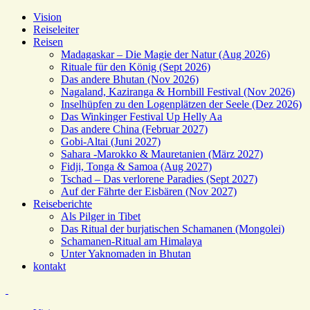
Vision
Reiseleiter
Reisen
Madagaskar – Die Magie der Natur (Aug 2026)
Rituale für den König (Sept 2026)
Das andere Bhutan (Nov 2026)
Nagaland, Kaziranga & Hornbill Festival (Nov 2026)
Inselhüpfen zu den Logenplätzen der Seele (Dez 2026)
Das Winkinger Festival Up Helly Aa
Das andere China (Februar 2027)
Gobi-Altai (Juni 2027)
Sahara -Marokko & Mauretanien (März 2027)
Fidji, Tonga & Samoa (Aug 2027)
Tschad – Das verlorene Paradies (Sept 2027)
Auf der Fährte der Eisbären (Nov 2027)
Reiseberichte
Als Pilger in Tibet
Das Ritual der burjatischen Schamanen (Mongolei)
Schamanen-Ritual am Himalaya
Unter Yaknomaden in Bhutan
kontakt