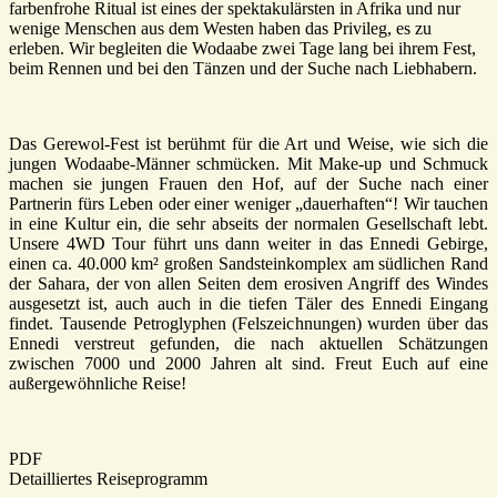
farbenfrohe Ritual ist eines der spektakulärsten in Afrika und nur
wenige Menschen aus dem Westen haben das Privileg, es zu
erleben. Wir begleiten die Wodaabe zwei Tage lang bei ihrem Fest,
beim Rennen und bei den Tänzen und der Suche nach Liebhabern.
Das Gerewol-Fest ist berühmt für die Art und Weise, wie sich die
jungen Wodaabe-Männer schmücken. Mit Make-up und Schmuck
machen sie jungen Frauen den Hof, auf der Suche nach einer
Partnerin fürs Leben oder einer weniger „dauerhaften“! Wir tauchen
in eine Kultur ein, die sehr abseits der normalen Gesellschaft lebt.
Unsere 4WD Tour führt uns dann weiter in das Ennedi Gebirge,
einen ca. 40.000 km² großen Sandsteinkomplex am südlichen Rand
der Sahara, der von allen Seiten dem erosiven Angriff des Windes
ausgesetzt ist, auch auch in die tiefen Täler des Ennedi Eingang
findet. Tausende Petroglyphen (Felszeichnungen) wurden über das
Ennedi verstreut gefunden, die nach aktuellen Schätzungen
zwischen 7000 und 2000 Jahren alt sind. Freut Euch auf eine
außergewöhnliche Reise!
PDF
Detailliertes Reiseprogramm